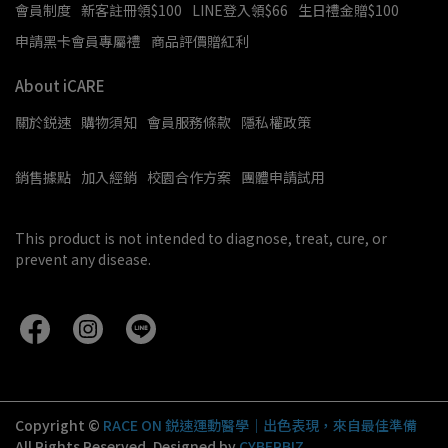
會員制度
新客註冊領$100
LINE登入領$66
生日禮金贈$100
申請黑卡會員專屬禮
商品評價贈紅利
About iCARE
關於鋭速
購物須知
會員服務條款
隱私權政策
銷售據點
加入經銷
校園合作方案
團體申請試用
This product is not intended to diagnose, treat, cure, or 
prevent any disease.
Copyright ©
RACE ON 鋭速運動醫學｜出色表現，來自最佳準備
All Rights Reserved.
Designed by
CYBERBIZ
.