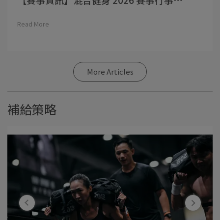
Read More
More Articles
補給策略