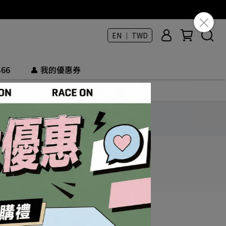
EN ｜ TWD
66
👤 我的優惠券
補給策略