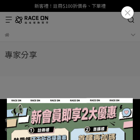
新客禮！註冊$100折價券、下單禮
專家分享
會員制度
新客註冊領$100
LINE登入領$66
生日禮金贈$100
申請黑卡會員專屬禮
商品評價贈紅利