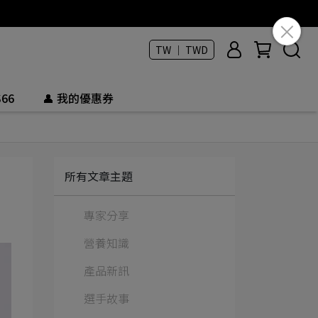
TW ｜ TWD
66
👤 我的優惠券
所有文章主題
專家分享
營養知識
產品新訊
選手故事