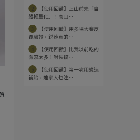
2
【使用回饋】上山前先「自
體輕量化」！高山⋯
3
【使用回饋】用多場大賽反
覆驗證，鋭速真的⋯
4
【使用回饋】比我以前吃的
有感太多！對恢復⋯
5
【使用回饋】第一次用鋭速
補給，連家人也注⋯
解質