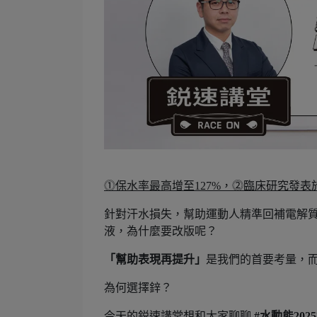
⓵保水率最高增至127%，⓶臨床研究發
針對汗水損失，幫助運動人精準回補電解質，
液，為什麼要改版呢？
「幫助表現再提升」
是我們的首要考量，而
為何選擇鋅？
今天的鋭速講堂想和大家聊聊
#水動能202