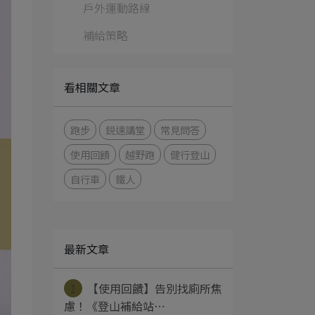
戶外運動路線
補給策略
看相關文章
跑步
鋭速講堂
常見問答
使用回饋
越野跑
健行登山
自行車
鐵人
最新文章
1
【使用回饋】告別找廁所焦
慮！《登山補給站⋯