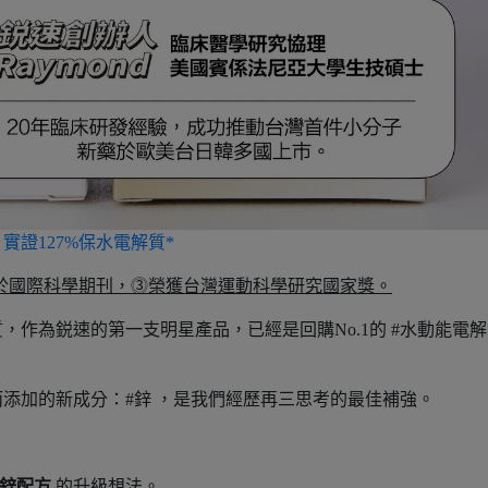
實證127%保水電解質*
表於國際科學期刊，⓷榮獲台灣運動科學研究國家獎。
作為鋭速的第一支明星產品，已經是回購No.1的 #水動能電
添加的新成分：#鋅 ，是我們經歷再三思考的最佳補強。
5鋅配方
的升級想法。