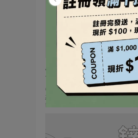
所以，鋅跑去了哪裡？
當我們重新看汗水中的成分，除了電解質
從研究指出在進行耐力運動的過程中，汗水中流
高量的
，多達其他的10倍以上⁴。反觀鈣
持平衡，且流汗損失佔比總存量極低，因