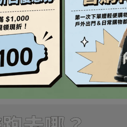
鈉、鉀為最主要，發現鋅往往是被忽略的。
失的鋅含量約落在0.5-1mg/L，是
所有必須微量元素中損失
、鎂雖然也有損失，但因在人體內有「骨骼」巨大儲存庫，可轉移
此應透過「日常均衡飲食」補充，來維持身體良好存量。