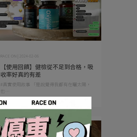
RACE ON | 2024-02-06
【使用回饋】健檢從不足到合格，吸
收率好真的有差
​#真實使用故事 「是說覺得我都有在曬太陽，
也⋯
Read More