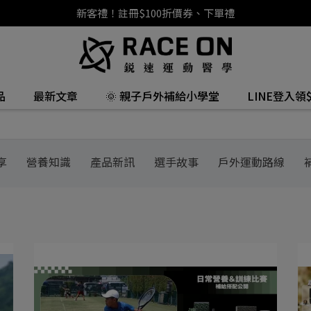
新客禮！註冊$100折價券、下單禮
品
最新文章
🌞 親子戶外補給小學堂
LINE登入領$
享
營養知識
產品新訊
選手故事
戶外運動路線