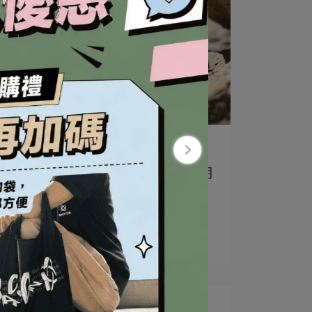
雪羊視界 | 2023-08-22
【使用回饋】科學補給初體驗，從期
待變成十分滿意。—雪羊視界
實證127%保水電解質* 實證雙效恢復⋯
Read More