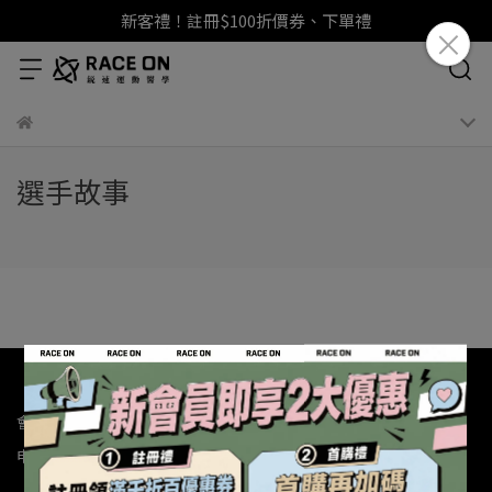
新客禮！註冊$100折價券、下單禮
選手故事
會員制度
新客註冊領$100
LINE登入領$66
生日禮金贈$100
申請黑卡會員專屬禮
商品評價贈紅利