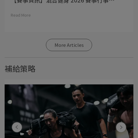
Read More
More Articles
補給策略