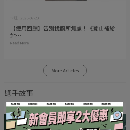
卡咪 | 2026-07-23
【使用回饋】告別找廁所焦慮！《登山補給
站⋯
Read More
More Articles
選手故事