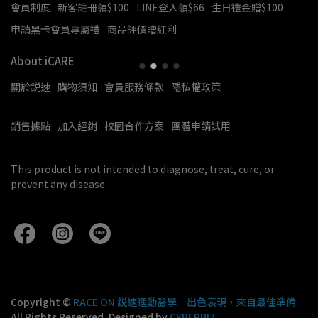
會員制度
新客註冊領$100
LINE登入領$66
生日禮金贈$100
申請黑卡會員專屬禮
商品評價贈紅利
About iCARE
關於鋭速
購物須知
會員服務條款
隱私權政策
銷售據點
加入經銷
校園合作方案
團體申請試用
This product is not intended to diagnose, treat, cure, or 
prevent any disease.
Copyright ©
RACE ON 鋭速運動醫學｜出色表現，來自最佳準備
All Rights Reserved.
Designed by
CYBERBIZ
.