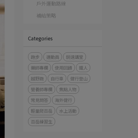
戶外運動路線
補給策略
Categories
跑步
運動員
鋭速講堂
藥師專欄
使用回饋
鐵人
越野跑
自行車
健行登山
營養師專欄
焦點人物
常見問答
海外健行
輕量爬百岳
水上活動
百岳練習生