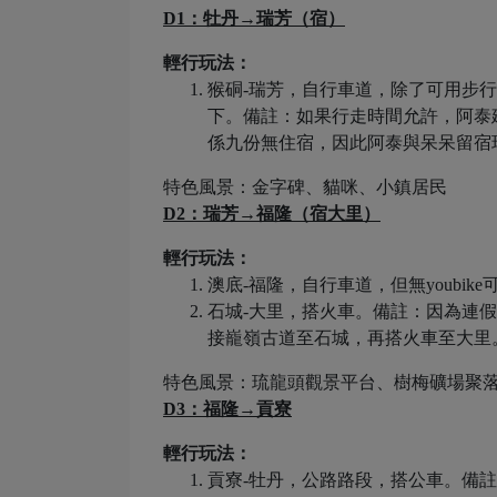
D1：牡丹→瑞芳（宿）
輕行玩法：
猴硐-瑞芳，自行車道，除了可用步行
下。備註：如果行走時間允許，阿泰
係九份無住宿，因此阿泰與呆呆留宿
特色風景：金字碑、貓咪、小鎮居民
D2：瑞芳→福隆（宿大里）
輕行玩法：
澳底-福隆，自行車道，但無youbik
石城-大里，搭火車。備註：因為連
接巃嶺古道至石城，再搭火車至大里
特色風景：琉龍頭觀景平台、樹梅礦場聚
D3：福隆→貢寮
輕行玩法：
貢寮-牡丹，公路路段，搭公車。備