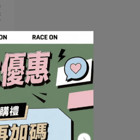
路
最
者
潮