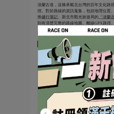
淡蘭古道，這條承載北台灣的百年文化路
徑。對於路線的資訊蒐集，包括地理位置
推
健行筆記
、新北市觀光旅遊局的
「淡蘭
則有清楚完整的路線地圖、離線GPX路徑
以下就以北、中、南三路重點介紹，並收
北路（官路）65KM
清朝時期，淡水廳與噶瑪蘭廳間爲了方便
聚集。步道系統：燦光寮古徑、楊廷理古
阿泰與呆呆的行程安排｜
三路中，北路是
要走淡蘭古道全程，推薦先從北路開始。
更順暢！