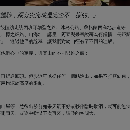
體驗，跟分次完成是完全不一樣的。」
，爾後陸續走訪西班牙朝聖之路、冰島公路、蘇格蘭西高地步道等
道、樟之細路、山海圳，講座上阿泰與呆呆說著為何鍾情「長距
難」，透過他們的詮釋，讓我們對於山徑有了不同的理解。
在他們心中的定義，與登山的不同思維之處：
後再折返回頭。但步道可以從任何一個點進出，如果不打算結束
不用拘泥於高度的限制。
抽山屋等，然後出發前如果天氣不好或夥伴臨時取消，就可能無
避開雨天、或途中撤退下次再來，調整的空間大。