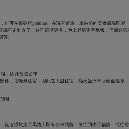
，也可在猴硐租youbike、在瑞芳還車，車站前的美食廣場吃喝
建議可走到九份，住宿選擇更多，晚上老街更有氣氛，但因連假
瑞芳。
e可租，因此改搭公車
假關係，福隆無住宿，因此在大里住宿，隔天坐火車回頭至福隆
。
落遺址
註：從遠望坑走至馬路上即有公車站牌，可往回坐至福隆，或往