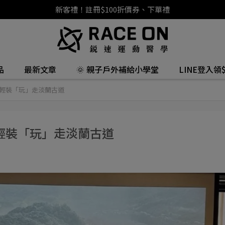
新客禮！註冊$100折價券、下單禮
品
最新文章
🌞 親子戶外補給小學堂
LINE登入領$
輕裝「玩」走淡蘭古道
輕裝「玩」走淡蘭古道