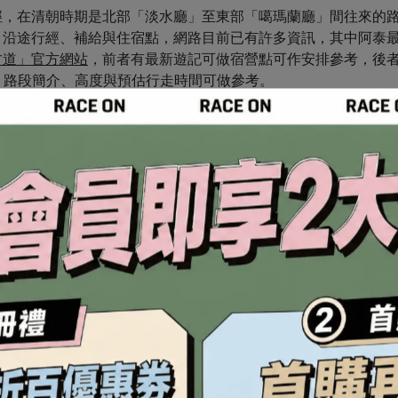
徑，在清朝時期是北部「淡水廳」至東部「噶瑪蘭廳」間往來的
、沿途行經、補給與住宿點，網路目前已有許多資訊，其中阿泰
古道」官方網站
，前者有最新遊記可做宿營點可作安排參考，後
、路段簡介、高度與預估行走時間可做參考。
錄阿泰與呆呆的「輕裝行程」是怎麼規劃。
傳送公文，官府沿路設立類似郵局的建置，促進路網的開發與人
徑、入蘭正道
補給最多、車站串連最方便、住宿也最豐富的路徑，也因此如果
但要注意火車、公車班次少，建議最好事先查好，行程銜接才會