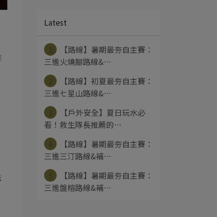
Latest
，
1
【路線】暑期最夯自主賽：
離
三進火燒腳路線&⋯
2
【路線】初夏最夯自主賽：
三進七星山路線&⋯
3
【戶外安全】夏日玩水必
看！救生隊長推薦的⋯
，
4
【路線】暑期最夯自主賽：
三進三汀路線&補⋯
5
【路線】暑期最夯自主賽：
法
三進盤榕路線&補⋯