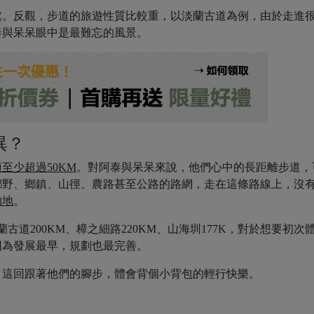
處。反觀，步道的旅遊性質比較重，以淡蘭古道為例，由於走進
泰與呆呆眼中是最難忘的風景。
異？
至少超過50KM
。對阿泰與呆呆來說，他們心中的長距離步道，
鄉野、鄉鎮、山徑、農路甚至公路的路網，走在這條路線上，沒
的地
。
道200KM、樟之細路220KM、山海圳177K，對於想要初次
因為發展最早，規劃也最完善。
？
這回跟著他們的腳步，體會背個小背包的輕行快樂。