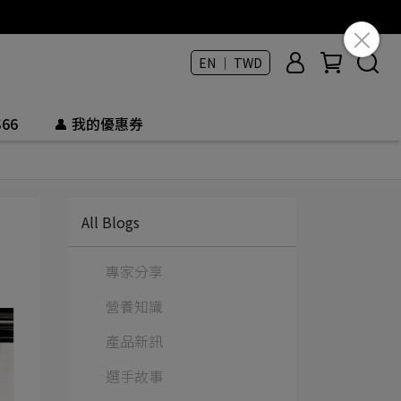
EN ｜ TWD
66
👤 我的優惠券
All Blogs
專家分享
營養知識
產品新訊
選手故事