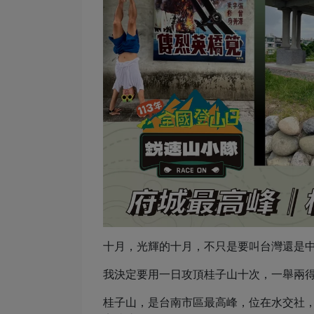
⼗⽉，光輝的⼗⽉，不只是要叫台灣還是
我決定要⽤⼀⽇攻頂桂⼦⼭⼗次，⼀舉兩得，慶
桂⼦⼭，是台南市區最⾼峰，位在⽔交社，