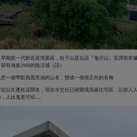
，早期那⼀代附近是墳墓區，桂⼦⼭是台語『⿁仔⼭』⾳譯⽽來
卻有海拔2900的陰涼感（誤）
以把⼀個帶點負⾯意涵的⼭名，變成⼀個很正向的名稱
附近以⽣產桂花聞名，現在⽔交社已經變成⾼級住宅區，以前⼈
比鬼更可怕.....