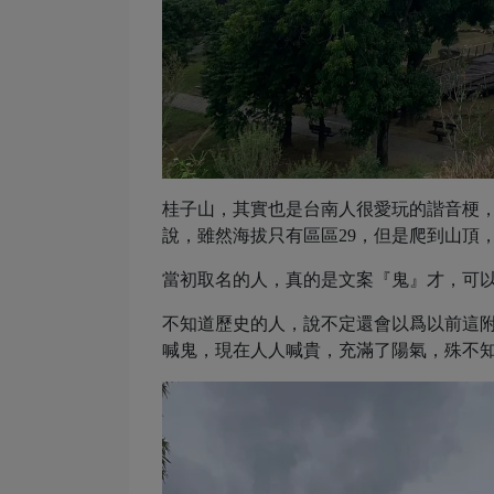
桂⼦⼭，其實也是台南⼈很愛玩的諧⾳梗
說，雖然海拔只有區區29，但是爬到⼭頂，
當初取名的⼈，真的是⽂案『⿁』才，可
不知道歷史的⼈，說不定還會以爲以前這
喊⿁，現在⼈⼈喊貴，充滿了陽氣，殊不知，人