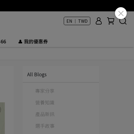
EN ｜ TWD
66
👤 我的優惠券
All Blogs
專家分享
營養知識
產品新訊
選手故事