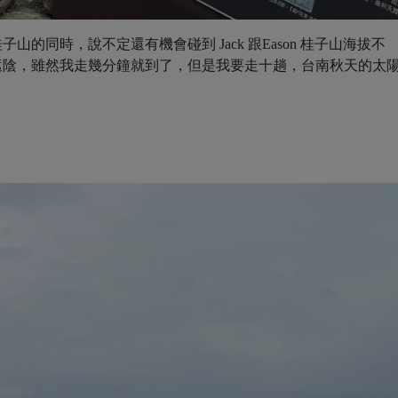
的同時，說不定還有機會碰到 Jack 跟Eason 桂⼦⼭海拔不
遮陰，雖然我走幾分鐘就到了，但是我要走⼗趟，台南秋天的太
！