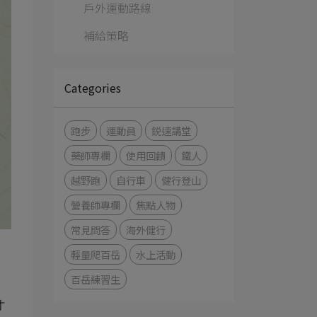
戶外運動路線
補給策略
Categories
跑步
運動員
鋭速講堂
藥師專欄
使用回饋
鐵人
越野跑
自行車
健行登山
營養師專欄
焦點人物
常見問答
海外健行
輕量爬百岳
水上活動
百岳練習生
才