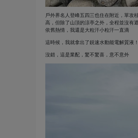
⼾外界名⼈登峰五四三也住在附近，單攻桂⼦⼭
⾼，但除了⼭頂的涼亭之外，全程並沒有
依舊熱情，我還是⼤粒汗⼩粒汗⼀直滴
這時候，我就拿出了鋭速⽔動能電解質液
沒錯，這是業配，驚不驚喜，意不意外