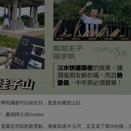
中華⺠國都可以的⽣⽇，更是全國登⼭⽇。
祝阿⼟伯October
是最近市區的新景點，海拔⾼達29 公尺，⾜⾜花了我30分鐘，