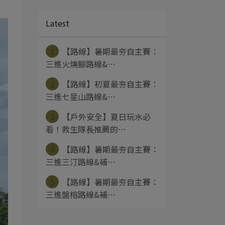
Latest
1
【路線】暑期最夯自主賽：
三進火燒腳路線&⋯
2
【路線】初夏最夯自主賽：
三進七星山路線&⋯
3
【戶外安全】夏日玩水必
看！救生隊長推薦的⋯
4
【路線】暑期最夯自主賽：
三進三汀路線&補⋯
5
【路線】暑期最夯自主賽：
三進盤榕路線&補⋯