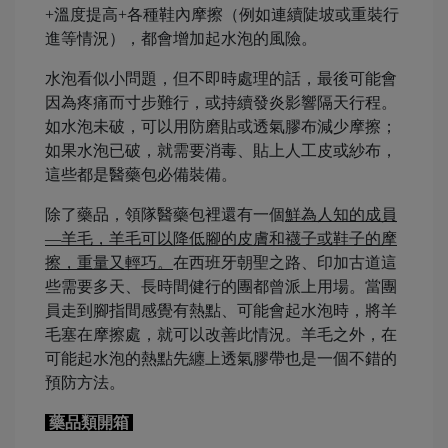
+溫度提高+各種鞋內摩擦（例如連續陡坡或重裝行
進等情況），都會增加起水泡的風險。
水泡看似小問題，但不即時處理的話，最後可能會
因為疼痛而寸步難行，或持續發炎影響隔天行程。
如水泡未破，可以用防磨貼或透氣膠布減少摩擦；
如果水泡已破，就需要消毒、貼上人工皮或紗布，
這些都是醫藥包必備裝備。
除了藥品，領隊醫藥包裡還有一個
鮮為人知的成員
—羊毛，羊毛可以降低腳的皮膚和襪子或鞋子的摩
擦，重量又輕巧。
在西班牙朝聖之路、印加古道這
些需要多天、長時間健行的團都曾派上用場。當團
員走到腳指間感覺有熱點、可能會起水泡時，將羊
毛塞在摩擦處，就可以改善此情況。羊毛之外，在
可能起水泡的熱點先纏上透氣膠帶也是一個不錯的
預防方法。
藥品類開箱