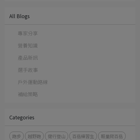
All Blogs
專家分享
營養知識
產品新訊
選手故事
戶外運動路線
補給策略
Categories
跑步
越野跑
健行登山
百岳練習生
輕量爬百岳