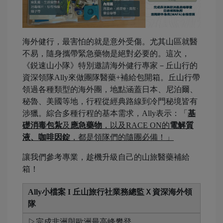
海外健行，最害怕的就是意外受傷。尤其山區就醫
不易，隨身攜帶緊急藥物是絕對必要的。這次，
《鋭速山小隊》特別邀請海外健行專家－丘山行的
資深領隊Ally來做團隊醫藥+補給包開箱。丘山行帶
領過各種類型的海外團，地點涵蓋日本、尼泊爾、
秘魯、美國等地，行程從經典路線到冷門秘境皆有
涉獵。綜合多種行程的基本需求，Ally表示：「
基
礎消毒包紮
及
應急藥物
，以及RACE ON的
電解質
液、咖啡因錠
，都是領隊們的隨團必備！」
讓我們參考專業，趁機升級自己的山旅醫藥補給
箱！
Ally小檔案 I 丘山旅行社業務總監Ｘ資深海外領
隊
▷完成非洲與歐洲最高峰攀登