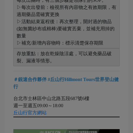
每次出團時，有三個步驟是領隊們的SOP。
▷每次出發前：檢視所有內容物之有效期限，有
過期藥品需確實更換
▷活動結束返程後：再次整理，開封過的物品
(如無菌紗布或棉棒)要確實丟棄，並補充用掉的
數量
▷補充/新增內容物時：標示清楚保存期限
存放重點：放在乾燥陰涼處，可以避免藥品破
裂、漏液等情形。
＃鋭速合作夥伴 #丘山行Hillmont Tours世界登山健
行
台北市士林區中山北路五段687號6樓
週一至週五09:00～18:00
丘山行官方網站