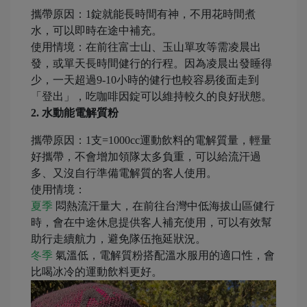
攜帶原因：1錠就能長時間有神，不用花時間煮
水，可以即時在途中補充。
使用情境：在前往富士山、玉山單攻等需凌晨出
發，或單天長時間健行的行程。因為凌晨出發睡得
少，一天超過9-10小時的健行也較容易後面走到
「登出」，吃咖啡因錠可以維持較久的良好狀態。
2. 水動能電解質粉
攜帶原因：1支=1000cc運動飲料的電解質量，輕量
好攜帶，不會增加領隊太多負重，可以給流汗過
多、又沒自行準備電解質的客人使用。
使用情境：
夏季
悶熱流汗量大，在前往台灣中低海拔山區健行
時，會在中途休息提供客人補充使用，可以有效幫
助行走續航力，避免隊伍拖延狀況。
冬季
氣溫低，電解質粉搭配溫水服用的適口性，會
比喝冰冷的運動飲料更好。