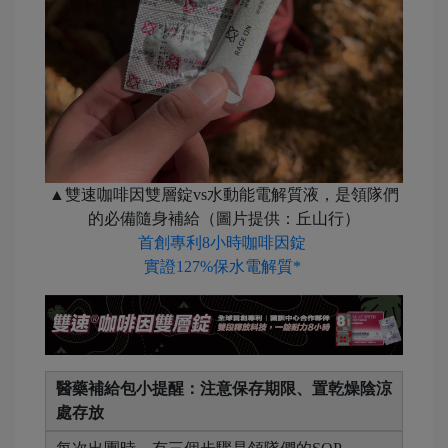
▲雙速咖啡因雙層錠vs水動能電解質液，是領隊們
的必備隨身補給（圖片提供：丘山行）
首創專利8小時咖啡因錠
實證127%保水電解質*
醫藥補給包小提醒：注意保存期限、置乾燥陰涼
處存放