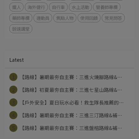
鐵人
海外健行
自行車
水上活動
營養師專欄
藥師專欄
運動員
焦點人物
使用回饋
常見問答
鋭速講堂
Latest
1
【路線】暑期最夯自主賽：三進火燒腳路線&⋯
2
【路線】初夏最夯自主賽：三進七星山路線&⋯
3
【戶外安全】夏日玩水必看！救生隊長推薦的⋯
4
【路線】暑期最夯自主賽：三進三汀路線&補⋯
5
【路線】暑期最夯自主賽：三進盤榕路線&補⋯