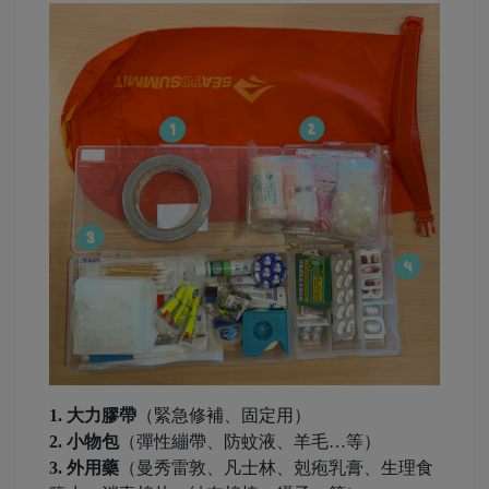
1. 大力膠帶
（緊急修補、固定用）
2. 小物包
（彈性繃帶、防蚊液、羊毛…等）
3. 外用藥
（曼秀雷敦、凡士林、剋疱乳膏、生理食