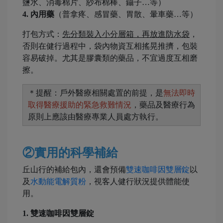
鹽水、消毒棉片、紗布棉棒、鑷子…等）
4. 內用藥
（普拿疼、感冒藥、胃散、暈車藥…等）
打包方式：
先分類裝入小分層箱，再放進防水袋
，
否則在健行過程中，袋內物資互相搖晃推擠，包裝
容易破掉。尤其是膠囊類的藥品，不宜過度互相磨
擦。
＊提醒：戶外醫療相關處置的前提，是
無法即時
取得醫療援助的緊急救難情況
，藥品及醫療行為
原則上應該由醫療專業人員處方執行。
②
實用的科學補給
丘山行的補給包內，還會預備
雙速咖啡因雙層錠
以
及
水動能電解質粉
，視客人健行狀況提供體能使
用。
1. 雙速咖啡因雙層錠