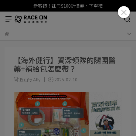
新客禮！註冊$100折價券、下單禮
【海外健行】資深領隊的隨團醫
藥+補給包怎麼帶？
丘山行 Ally
2025-02-10