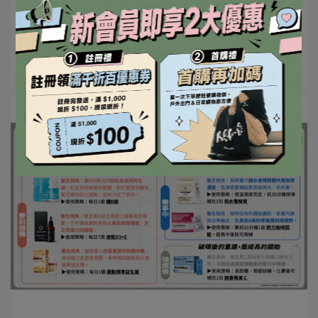
給攻略
每年初夏野跑圈最狂的「全台三進大滿貫」，今年將由
【靠南越野】發起的《三進⋯
閱讀更多 ->