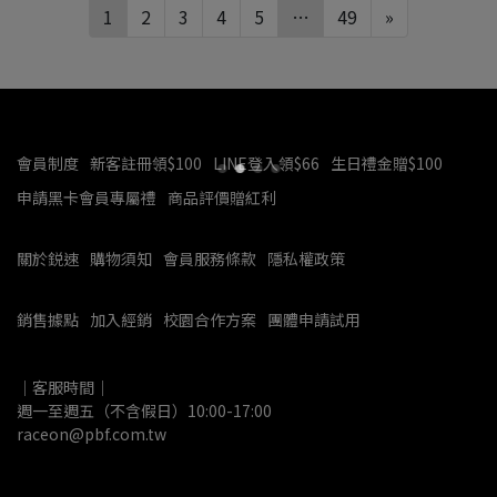
1
2
3
4
5
…
49
»
會員制度
新客註冊領$100
LINE登入領$66
生日禮金贈$100
申請黑卡會員專屬禮
商品評價贈紅利
關於鋭速
購物須知
會員服務條款
隱私權政策
銷售據點
加入經銷
校園合作方案
團體申請試用
｜客服時間｜
週一至週五（不含假日）10:00-17:00
raceon@pbf.com.tw