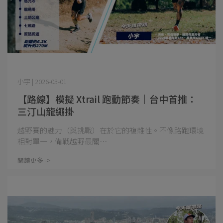
小宇 | 2026-03-01
【路線】模擬 Xtrail 跑動節奏｜台中首推：
三汀山龍繩掛
越野賽的魅力（與挑戰）在於它的複雜性。不像路跑環境
相對單一，備戰越野最關⋯
閱讀更多 ->