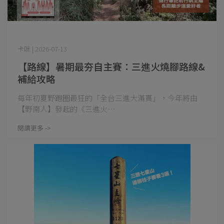
卡咪 | 2026-07-13
【路線】暑期最夯自主賽：三進火燒腳路線&
補給攻略
每年初夏野跑圈最狂的「全台三進大滿貫」，今年將由
【野南人】發起的《三進火⋯
閱讀更多 ->