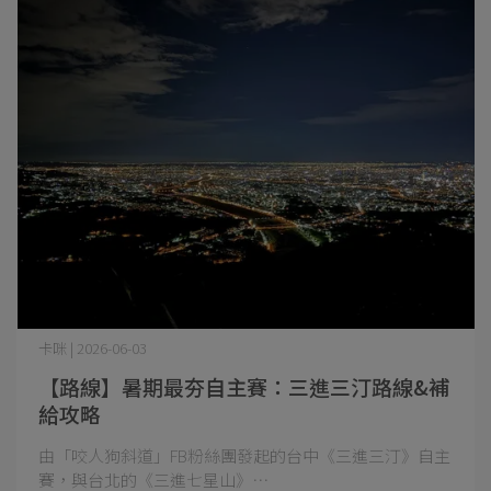
卡咪 | 2026-06-03
【路線】暑期最夯自主賽：三進三汀路線&補
給攻略
​由「咬人狗斜道」FB粉絲團發起的台中《三進三汀》自主
賽，與台北的《三進七星山》⋯