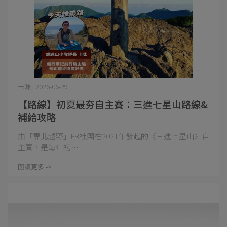
卡咪 | 2026-06-29
【路線】初夏最夯自主賽：三進七星山路線&
補給攻略
​由「靠北越野」FB社團在2021年發起的《三進七星山》自
主賽，是每年初⋯
閱讀更多 ->