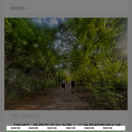
閱讀更多 ->
卡咪 | 2026-05-20
【路線】暑期最夯自主賽：三進盤榕路線&補