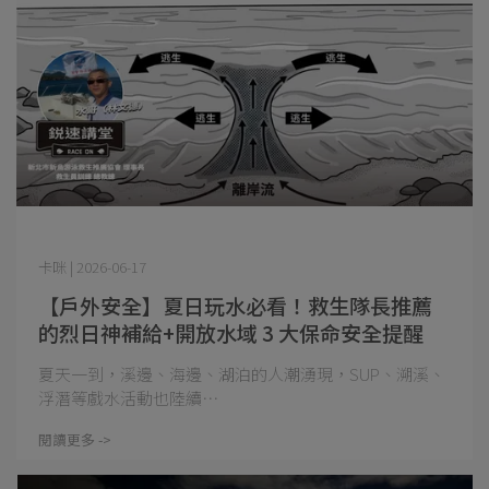
卡咪 | 2026-06-17
【戶外安全】夏日玩水必看！救生隊長推薦
的烈日神補給+開放水域 3 大保命安全提醒
夏天一到，溪邊、海邊、湖泊的人潮湧現，SUP、溯溪、
浮潛等戲水活動也陸續⋯
閱讀更多 ->