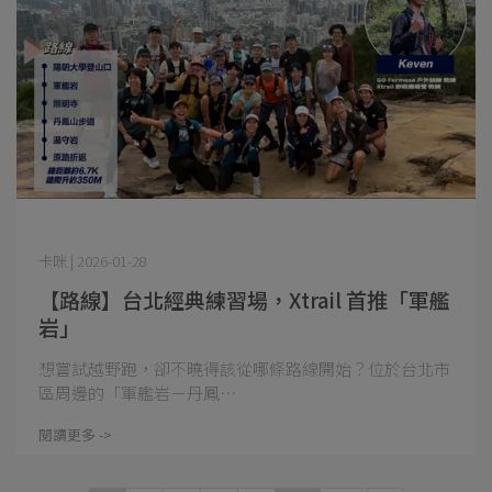
卡咪 | 2026-01-28
【路線】台北經典練習場，Xtrail 首推「軍艦
岩」
想嘗試越野跑，卻不曉得該從哪條路線開始？位於台北市
區周邊的「軍艦岩－丹鳳⋯
閱讀更多 ->