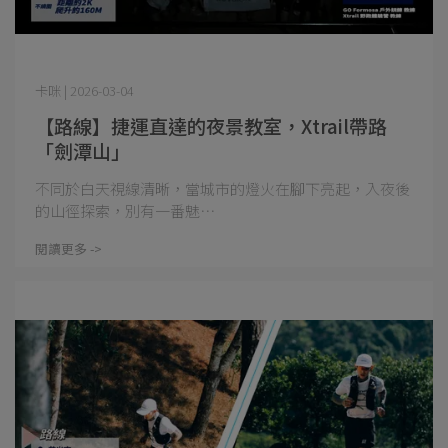
卡咪 | 2026-03-04
【路線】捷運直達的夜景教室，Xtrail帶路
「劍潭山」
不同於白天視線清晰，當城市的燈火在腳下亮起，入夜後
的山徑探索，別有一番魅⋯
閱讀更多 ->