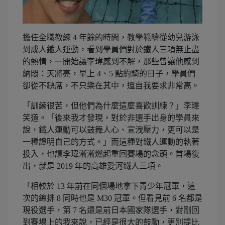
擔任全職教練 4 年餘的時間，教學範疇從幼兒游泳
到成人鐵人運動，看到學員們對於鐵人三項無止盡
的熱情，一開始讓李瑋感到不解，那些曾讓他感到
納悶：天將亮，早上 4、5 點約騎的日子，學員們
卻從不缺席，不只樂在其中，還自我要求非常高。
「訓練很苦，但他們為什麼這麼喜歡訓練？」李瑋
笑道。「後來我才發現，對於非選手出身的學員來
說，鐵人運動可以鼓舞人心、宣洩壓力，更可以是
一種證明自己的方式。」而這種對鐵人運動的執著
投入，也讓李瑋漸漸燃起重回賽場的念頭。首場復
出，就是 2019 年的高雄愛河鐵人三項。
「相較於 13 年前在同個場地拿下青少年冠軍，這
次的總排 8 同時也是 M30 冠軍。但看見前 6 名都是
現役選手，第 7 名還是前日本國家隊選手，對剛回
到賽場上的我來說，已經是很大的鼓勵，更別提比