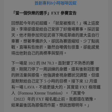
首創專利8小時咖啡因錠
「當一個快樂的選手」FXT 參賽宣告
回想起今年的初超鐵，「就是被推坑！」嘴上這麼
說，李瑋卻還是給自己安排了好幾場賽事。採訪當
天，他才剛參加完從武嶺下降成翠峰的建大盃自行
車賽，想著準備許久，卻因為賽道縮短、少了點挑
戰，直嚷有些挫折，雖然自嘲偶包很重，卻能感覺
得出他對自己的高標準與堅持。
下一場是 10/2 的 IM 70.3，面對墾丁不熟悉的賽
道，剛開刀停了一周訓練的身體，還有後新冠影響
的肺活量與膝傷，他強調會視身體狀況調整，但還
是默默給自己定下 5 小時的目標。接下來 12 月還
有一場 LAVA，不過更遠大的，其實是 FXT 極限鐵
人（Formosa Xtreme Triathlon）。「其實今
（2022）年的 FXT 報名截止前，我都還在猶豫，
結果最後因為膝傷而作罷，想說放眼明年。」