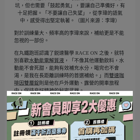
坑，但也需要「鼓起勇氣」，要讓自己準備好，有
十足把握。「不要讓自己失望」，從李瑋的語氣
中，感受得出堅定執著。（圖片來源：李瑋）
對於訓練量大、頻率高的李瑋來說，補給更是不能
忽視的一部份。
在丸鐵跑班認識了鋭速醫學 RACE ON 之後，就特
別喜歡
水動能電解質液
，「不像其他運動飲料，水
動能不會死甜，能夠有效補充水分，喝完也不會
渴，是我在長距離訓練時的首選補給。」而
雙速咖
啡因雙層錠
則是他在戶外運動、露營的開車旅程
中，保持良好精神的秘密武器。