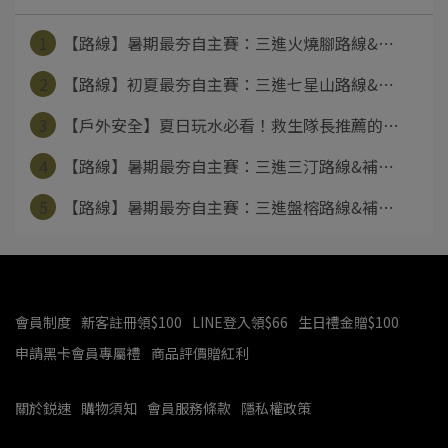
1
【路線】暑期最夯自主賽：三進火燒腳路線&⋯
2
【路線】初夏最夯自主賽：三進七星山路線&⋯
3
【戶外安全】夏日玩水必看！救生隊長推薦的⋯
4
【路線】暑期最夯自主賽：三進三汀路線&補⋯
5
【路線】暑期最夯自主賽：三進盤榕路線&補⋯
會員制度
新客註冊領$100
LINE登入領$66
生日禮金贈$100
申請黑卡會員專屬禮
商品評價贈紅利
關於鋭速
購物須知
會員服務條款
隱私權政策