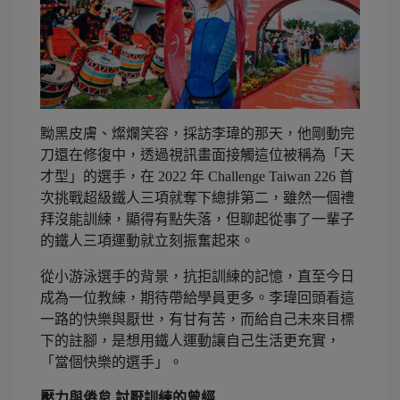
黝黑皮膚、燦爛笑容，採訪李瑋的那天，他剛動完
刀還在修復中，透過視訊畫面接觸這位被稱為「天
才型」的選手，在 2022 年 Challenge Taiwan 226 首
次挑戰超級鐵人三項就奪下總排第二，雖然一個禮
拜沒能訓練，顯得有點失落，但聊起從事了一輩子
的鐵人三項運動就立刻振奮起來。
從小游泳選手的背景，抗拒訓練的記憶，直至今日
成為一位教練，期待帶給學員更多。李瑋回頭看這
一路的快樂與厭世，有甘有苦，而給自己未來目標
下的註腳，是想用鐵人運動讓自己生活更充實，
「當個快樂的選手」。
壓力與倦怠 討厭訓練的曾經