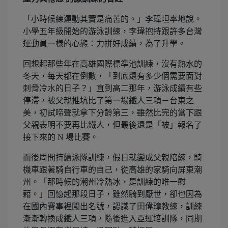
「小時候練運動其實是痛苦的。」李瑋坦率地說。
小學五年級開始的游泳訓練，李瑋抱持跟許多台灣
運動員一樣的心態：力拼好成績，為了升學。
回想起那些年在高雄國際標準池訓練，沒有熱水的
冬天，每天都在倒數，「到底還有多少個需要面對
刺骨冷水的日子？」直到高二那年，游泳成績有些
停滯，被父親推坑比了第一場鐵人三項－台東之
美，初試啼聲就拿下分齡第三，雖然比完的當下跟
父親表明不要再比鐵人，但最後還是「被」報名了
接下來的 N 場比賽。
而後周間持續泳隊訓練，假日就變成父親陪練，騎
機車跟著騎自行車的自己，從高雄的家騎向屏東潮
州。「那時候的潮州冷熱冰，是訓練的唯一慰
藉。」回憶起那段日子，雖然騎到厭世，卻也因為
在國內賽事裡闖出名號，認識了田偉璋教練，訓練
漸漸轉換成鐵人三項，隨後進入亞運培訓隊，同期