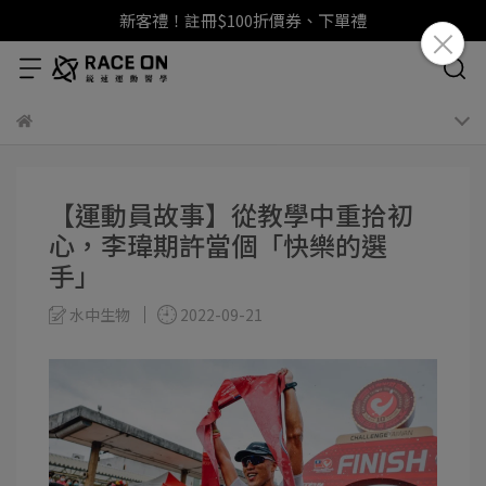
新客禮！註冊$100折價券、下單禮
【運動員故事】從教學中重拾初
心，李瑋期許當個「快樂的選
手」
水中生物
2022-09-21