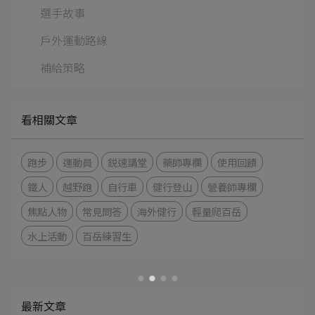
選手故事
戶外運動路線
補給策略
看相關文章
跑步
運動員
鋭速講堂
藥師專欄
使用回饋
鐵人
越野跑
自行車
健行登山
營養師專欄
焦點人物
常見問答
海外健行
輕量爬百岳
水上活動
百岳練習生
最新文章