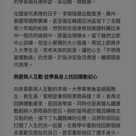
的學長還有謝昇諺、吳冠融、魏振展。
在國家代表隊的日子，李瑋陸續出戰香港、廣州、
泰國等國際賽事，甚至還在韓國亞洲盃寫下了全國
青少年組的紀錄，然而就在協會移訓美國科羅拉多
州一個月的過程中，膝蓋出現積水。當下雖然立即
中止訓練，但從小累積的大小傷痛，再加上即將步
入大學生活，思考未來的前景，讓他心生「不想再
當運動員」的念頭，於是決定急流勇退，離開國家
代表隊。
熱愛與人互動 從學員身上找回運動初心
向來喜歡與人互動的李瑋，大學畢業後當過服務
生、救生員，曾經從事保險業務長達 7 年，會再次
回歸運動產業，是因為學弟、同時也是高雄丸鐵運
動創辦人郭修森的號召。剛好當時處於職涯轉換交
叉點的他，接下了丸鐵教練的任務，沒想到卻因此
打開了人生的另一扇窗，在教學中重新找回那個過
去喜歡交朋友的自己，甚至重新拾回了選手身分。