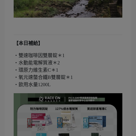
【本日補給】
・雙速咖啡因雙層錠＊1
・水動能電解質液＊2
・環原力維生素C＊1
・氧元速螫合鐵B雙層錠＊1
・飲用水量1200L