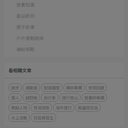
營養知識
產品新訊
選手故事
戶外運動路線
補給策略
看相關文章
跑步
運動員
鋭速講堂
藥師專欄
使用回饋
鐵人
越野跑
自行車
健行登山
營養師專欄
焦點人物
常見問答
海外健行
輕量爬百岳
水上活動
百岳練習生