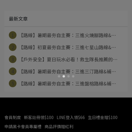
最新文章
1
【路線】暑期最夯自主賽：三進火燒腳路線&⋯
2
【路線】初夏最夯自主賽：三進七星山路線&⋯
3
【戶外安全】夏日玩水必看！救生隊長推薦的⋯
4
【路線】暑期最夯自主賽：三進三汀路線&補⋯
5
【路線】暑期最夯自主賽：三進盤榕路線&補⋯
會員制度
新客註冊領$100
LINE登入領$66
生日禮金贈$100
申請黑卡會員專屬禮
商品評價贈紅利