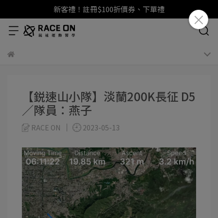
新客禮！註冊$100折價券、下單禮
【鋭速山小隊】淡蘭200K長征 D5
／隊員：燕子
RACE ON
2023-05-13