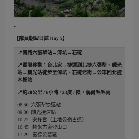
-
【隊員朝聖日誌 Day 5
】
📍南路六張犁站→深坑→石碇
📍實際移動：台北家→捷運到北捷六張犁、麟光
站→麟光站徒步至深坑、石碇老街→公車回北捷
木柵站
📍約20公里 / 6小時 / 23度 / 陰，偶爾毛毛雨
08:50 六張犁捷運站
09:00 麟光捷運站
10:27 安祿宮（土地公嶺古道）
10:45 糶米古道登山口
11:29 富德公墓區