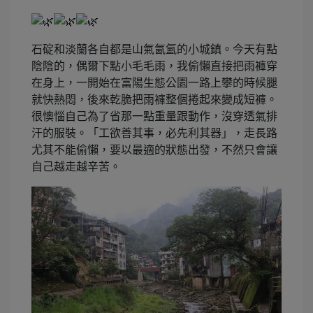
石碇和淡蘭各自都是山氣氤氳的小城鎮。今天有點
陰陰的，偶爾下點小毛毛雨，我偷懶直接把雨褲穿
在身上，一開始在富陽生態公園一路上攀的時候腿
就快熱悶，後來乾脆把雨褲整個捲起來變成短褲。
很懊惱自己為了省那一點重量跟動作，沒穿透氣排
汗的服裝。「工欲善其事，必先利其器」，走長路
尤其不能偷懶，要以最適的狀態出發，不然只會讓
自己越走越辛苦。