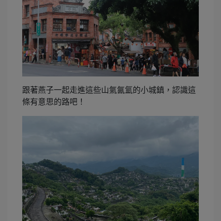
跟著燕子一起走進這些山氣氤氳的小城鎮，認識這
條有意思的路吧！