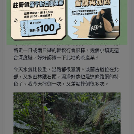
也因為可以在深坑和石碇補給、用餐，今天在補給
方面沒什麼壓力，不像走中路要事先想比較多。南
路走一日或兩日遊的輕鬆行會很棒，幾個小鎮更適
合深度遊，好好認識一下此地的茶產業。
今天水氣比較重，沿路都很濕滑。淡蘭古道位在北
部，又多密林跟石頭，濕滑好像也是這條路網的特
色了。我今天摔倒一次，又差點摔倒很多次。