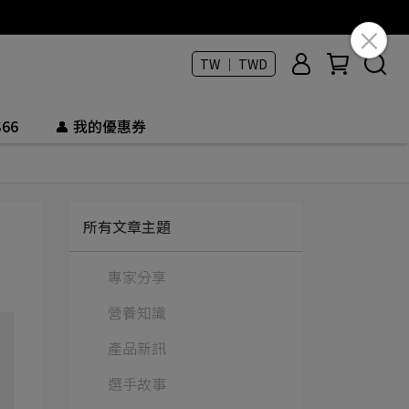
TW ｜ TWD
66
👤 我的優惠券
所有文章主題
專家分享
營養知識
產品新訊
選手故事