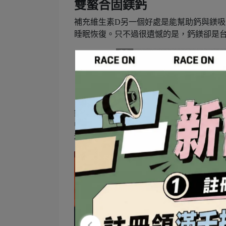
雙螯合固鎂鈣
補充維生素D另一個好處是能幫助鈣與鎂吸
睡眠恢復。只不過很遺憾的是，鈣鎂卻是
鈣鎂營養品不算少見，但
吸收率其實差異
中吸收率最好的
螯合鈣
與
螯合鎂
，吸收率為
利用更重要。