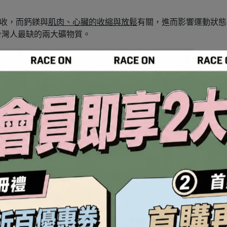
收，而鈣鎂與
肌肉、心臟的收縮與放鬆
有關，進而影響運動狀態
台灣人最缺的兩大礦物質。
甚大
，吃進去並不代表全都能被身體利用。因此我們選用目前原
常見的碳酸鈣3倍、氧化鎂的18倍。與其吃高單位，我們相信有