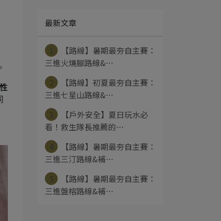
最新文章
1
【路線】暑期最夯自主賽：
三進火燒腳路線&⋯
。
2
【路線】初夏最夯自主賽：
性
三進七星山路線&⋯
同
3
【戶外安全】夏日玩水必
看！救生隊長推薦的⋯
4
【路線】暑期最夯自主賽：
三進三汀路線&補⋯
5
【路線】暑期最夯自主賽：
三進盤榕路線&補⋯