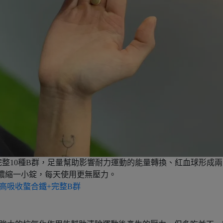
完整10種B群，足量幫助影響耐力運動的能量轉換、紅血球形成兩
濃縮一小錠，每天使用更無壓力。
高吸收螯合鐵+完整B群