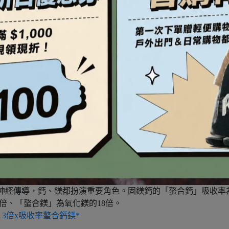
神經傳導，鈣、鎂都扮演重要角色。固鎂鈣的「螯合鈣」吸收率
倍、「螯合鎂」為氧化鎂的18倍。
3倍x吸收率螯合鈣鎂*