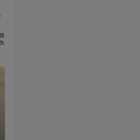
及
我
失