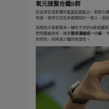
氧元速螯合鐵B群
紅血球生成影響的
氧氣利用能力
，對耐力
地面，使得它的生命週期短於一般人，因
但相信大家都曾有一罐吃不完的B群或鐵
們用藥廠技術，將其
整併濃縮成一小錠
，
的特性，同時減少鐵的刺激性。