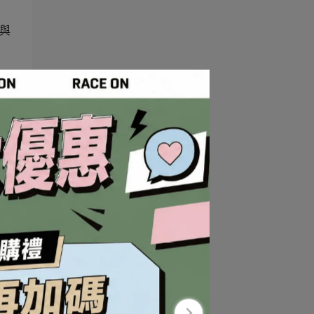
與
料
效