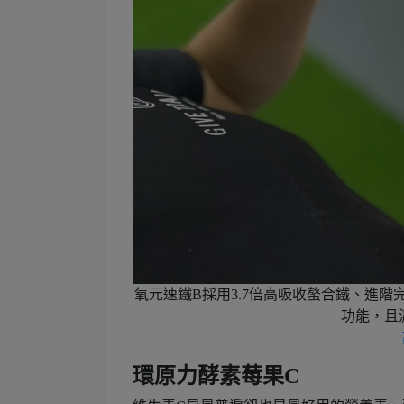
氧元速鐵B採用3.7倍高吸收螯合鐵、進階
功能，且
環原力酵素莓果C