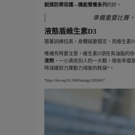
鋭速防禦保護—機能營養系列
的好。
準備重要比賽，
液態盾維生素D3
隨著訓練拉高，身體越要穩定，而維生素D
唯補充時要注意，維生素D須在有油脂的
液劑
，一小滴抵別人的一大顆，吸收率還是
時減緩耐力運動力竭後的耗損*。
*https://doi.org/10.3390/biology12050657