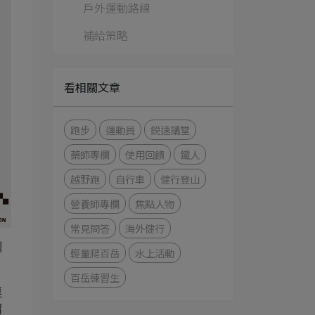
戶外運動路線
補給策略
看相關文章
跑步
運動員
鋭速講堂
藥師專欄
使用回饋
鐵人
越野跑
自行車
健行登山
營養師專欄
焦點人物
常見問答
海外健行
訓
輕量爬百岳
水上活動
百岳練習生
專
紹