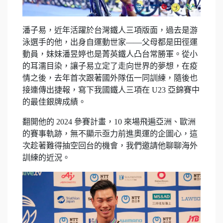
潘子易，近年活躍於台灣鐵人三項版面，過去是游
泳選手的他，出身自運動世家——父母都是田徑運
動員，妹妹潘昱婷也是菁英鐵人凸台常勝軍。從小
的耳濡目染，讓子易立定了走向世界的夢想，在疫
情之後，去年首次跟著國外隊伍一同訓練，隨後也
接連傳出捷報，寫下我國鐵人三項在 U23 亞錦賽中
的最佳銀牌成績。
翻開他的 2024 參賽計畫，10 來場飛遍亞洲、歐洲
的賽事軌跡，無不顯示亟力前進奧運的企圖心，這
次趁著難得抽空回台的機會，我們邀請他聊聊海外
訓練的近況。