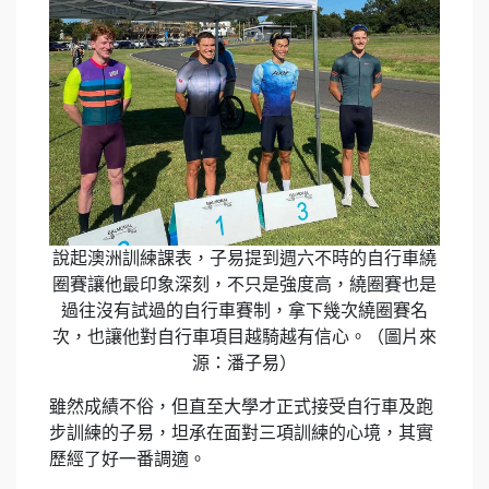
說起澳洲訓練課表，子易提到週六不時的自行車繞
圈賽讓他最印象深刻，不只是強度高，繞圈賽也是
過往沒有試過的自行車賽制，拿下幾次繞圈賽名
次，也讓他對自行車項目越騎越有信心。（圖片來
源：潘子易）
雖然成績不俗，但直至大學才正式接受自行車及跑
步訓練的子易，坦承在面對三項訓練的心境，其實
歷經了好一番調適。