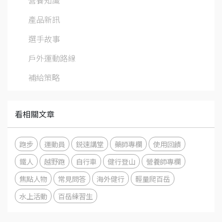
產品新訊
選手故事
戶外運動路線
補給策略
看相關文章
跑步
運動員
鋭速講堂
藥師專欄
使用回饋
鐵人
越野跑
自行車
健行登山
營養師專欄
焦點人物
常見問答
海外健行
輕量爬百岳
水上活動
百岳練習生