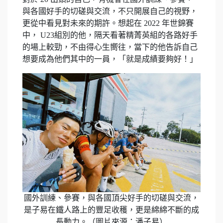
與各國好手的切磋與交流，不只開展自己的視野，
更從中看見對未來的期許。想起在 2022 年世錦賽
中， U23組別的他，隔天看著精菁英組的各路好手
的場上較勁，不由得心生嚮往，當下的他告訴自己
想要成為他們其中的一員，「就是成績要夠好！」
國外訓練、參賽，與各國頂尖好手的切磋與交流，
是子易在鐵人路上的豐足收穫，更是綿綿不斷的成
長動力。（圖片來源：潘子易）