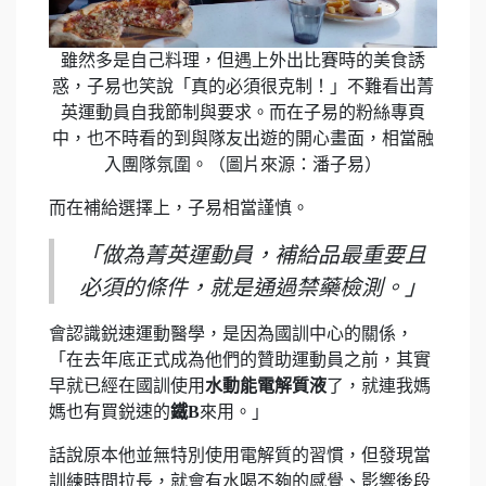
雖然多是自己料理，但遇上外出比賽時的美食誘
惑，子易也笑說「真的必須很克制！」不難看出菁
英運動員自我節制與要求。而在子易的粉絲專頁
中，也不時看的到與隊友出遊的開心畫面，相當融
入團隊氛圍。（圖片來源：潘子易）
而在補給選擇上，子易相當謹慎。
「做為菁英運動員，補給品最重要且
必須的條件，就是通過禁藥檢測。」
會認識鋭速運動醫學，是因為國訓中心的關係，
「在去年底正式成為他們的贊助運動員之前，其實
早就已經在國訓使用
水動能電解質液
了，就連我媽
媽也有買鋭速的
鐵B
來用。」
話說原本他並無特別使用電解質的習慣，但發現當
訓練時間拉長，就會有水喝不夠的感覺、影響後段