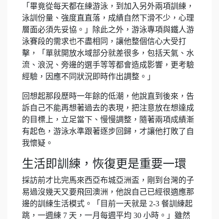
「畢竟從每天都在練游泳，到加入另外兩項訓練，
泳訓份量、強度直直落，成績自然下滑不少，心理
層面必須先妥協。」除此之外，游泳專項與鐵人游
泳賽段的需求也不盡相同，讓他整個信心大受打
擊，「單就開放水域部分就差很多，包括天氣、水
流、浪況、旁邊的選手等等都會造成影響，更考驗
經驗，因應不同狀況即時作出調整。」
回想起那段歷時一年餘的低潮，他說直到後來，告
訴自己不能再想著過去的表現，把注意放在想達成
的目標上，立足當下、慢慢調整，隨著兩項成績漸
有起色，游泳水準跟著逐步回歸，才讓他打敗了自
我懷疑。
生活即訓練，恢復更是重要一環
採訪前才比完馬來西亞布城亞洲盃，剛到台灣的子
易過沒幾天又要飛回澳洲，他說自己已經很適應那
邊的訓練生活模式。「目前一天就是 2-3 餐訓練起
跳，一週練 7 天，一月每週平均 30 小時。」雖然