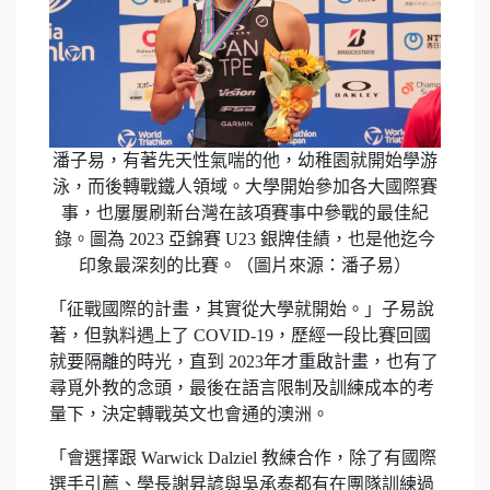
潘子易，有著先天性氣喘的他，幼稚園就開始學游
泳，而後轉戰鐵人領域。大學開始參加各大國際賽
事，也屢屢刷新台灣在該項賽事中參戰的最佳紀
錄。圖為 2023 亞錦賽 U23 銀牌佳績，也是他迄今
印象最深刻的比賽。（圖片來源：潘子易）
「征戰國際的計畫，其實從大學就開始。」子易說
著，但孰料遇上了 COVID-19，歷經一段比賽回國
就要隔離的時光，直到 2023年才重啟計畫，也有了
尋覓外教的念頭，最後在語言限制及訓練成本的考
量下，決定轉戰英文也會通的澳洲。
「會選擇跟 Warwick Dalziel 教練合作，除了有國際
選手引薦、學長謝昇諺與吳承泰都有在團隊訓練過