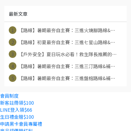
最新文章
1
【路線】暑期最夯自主賽：三進火燒腳路線&⋯
2
【路線】初夏最夯自主賽：三進七星山路線&⋯
3
【戶外安全】夏日玩水必看！救生隊長推薦的⋯
4
【路線】暑期最夯自主賽：三進三汀路線&補⋯
5
【路線】暑期最夯自主賽：三進盤榕路線&補⋯
會員制度
新客註冊領$100
LINE登入領$66
生日禮金贈$100
申請黑卡會員專屬禮
商品評價贈紅利