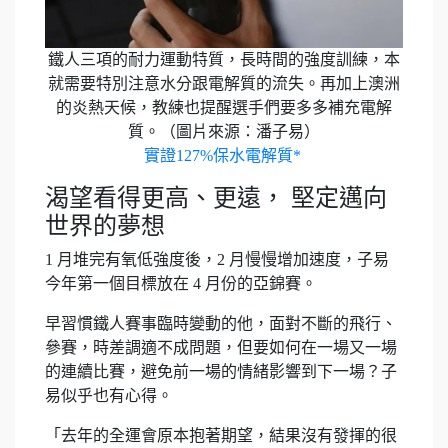
鐵人三項的耐力運動特質，長時間的強度訓練，本
就需要特別注意水分跟電解質的流失。再加上澳洲
的炎熱天候，教練也提醒選手們要多多補充電解
質。（圖片來源：潘子易）
實證127%保水電解質*
渴望看得更高、更遠， 堅定邁向
世界的夢想
1 月堆完有氧低強度後，2 月慢慢增加速度，子易
今年第一個目標放在 4 月份的亞錦賽。
早習慣鐵人賽事臨時變動的他，面對不斷的飛行、
參賽，時差調適不成問題，但要如何在一場又一場
的連續比賽，避免前一場的情緒影響到下一場？子
易似乎也有心得。
「去年的全運會原本抱著期望，結果沒有發揮的很