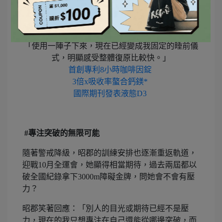
「使用一陣子下來，現在已經變成我固定的睡前儀
式，明顯感受整體復原比較快。」
首創專利8小時咖啡因錠
3倍x吸收率螯合鈣鎂*
國際期刊發表液態D3
#專注突破的無限可能
隨著警戒降級，昭郡的訓練安排也逐漸重返軌道，
迎戰10月全運會，她顯得相當期待，過去兩屆都以
破全國紀錄拿下3000m障礙金牌，問她會不會有壓
力？
昭郡笑著回應：「別人的目光或期待已經不是壓
力，現在的我只想專注在自己還能從哪邊突破，而