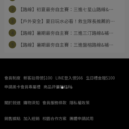
2
【路線】初夏最夯自主賽：三進七星山路線&⋯
3
【戶外安全】夏日玩水必看！救生隊長推薦的⋯
4
【路線】暑期最夯自主賽：三進三汀路線&補⋯
5
【路線】暑期最夯自主賽：三進盤榕路線&補⋯
會員制度
新客註冊領$100
LINE登入領$66
生日禮金贈$100
申請黑卡會員專屬禮
商品評價贈紅利
關於鋭速
購物須知
會員服務條款
隱私權政策
銷售據點
加入經銷
校園合作方案
團體申請試用