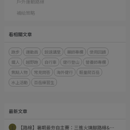
戶外運動路線
補給策略
看相關文章
跑步
運動員
鋭速講堂
藥師專欄
使用回饋
鐵人
越野跑
自行車
健行登山
營養師專欄
焦點人物
常見問答
海外健行
輕量爬百岳
水上活動
百岳練習生
最新文章
1
【路線】暑期最夯自主賽：三進火燒腳路線&⋯