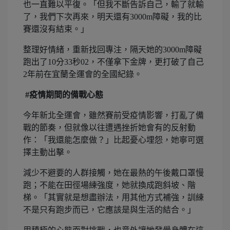
也一直難以平復。「但我不斷告訴自己，輸了就輸
了，我們下次再來，明天還有3000m障礙，我的比
賽還沒有結束。」
整理好情緒，重新找回專注，隔天她的3000m障礙
跑出了10分33秒02，不僅拿下金牌，更打破了自己
2年前在宜蘭全運會的全國紀錄。
#疫情期間的備戰心態
今年新北全運會，雖然賽前受疫情影響，打亂了備
戰的節奏，但就像以往遭遇挫折她會有的反射動
作：「我還能怎麼做？」比起憂心埋怨，她寧可選
擇主動出擊。
減少不避要的人群接觸，她在最熱的午後戴口罩慢
跑；不能在田徑場練強度，她就換成跑斜坡、階
梯。「其實就是想盡辦法，用其他方式補強，訓練
不是只有跑步而已，它應該是與生活的結合。」