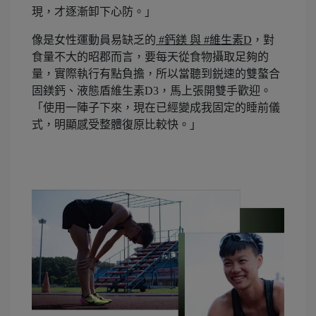
現，才逐漸卸下心防。」
像是女性運動員易缺乏的
#鈣鎂 與 #維生素D
，對
食量不大的昭郡而言，要每天從食物攝取足夠的
量，實際執行有點負擔，所以當聽到鋭速的雙螯合
固鎂鈣、液態盾維生素D3，馬上張開雙手歡迎。
「使用一陣子下來，現在已經變成我固定的睡前儀
式，明顯感受整體復原比較快。」