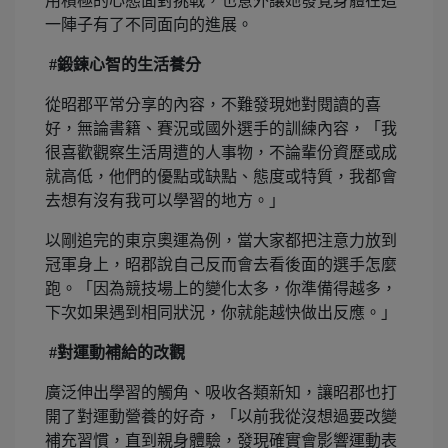
用積極的心態面對挑戰，也意外讓她發覺身體在這
一陣子有了不同面向的進展。
#鍛鍊心智的生活養分
從昭郡平常分享的內容，不難發現她對閱讀的喜
好，無論書籍、賽況或國外選手的訓練內容，「我
很喜歡觀察生活周遭的人事物，不論輩份資歷或成
就高低，他們的優點或缺點、態度或特質，我都會
去想有沒有我可以學習的地方。」
以剛追完的東京奧運為例，當大家都把注意力放到
冠軍身上，昭郡說自己反而會去看後面的選手怎麼
跑。「因為競技場上的變化太多，你準備得越多，
下次如果遇到相同狀況，你就能越快做出反應。」
#對運動補給的改觀
廣泛伸出學習的觸角、吸收各類新知，讓昭郡也打
開了對運動營養的好奇，「以前我從沒想過要改變
補充習慣，直到親身體驗，發現確實會影響運動表