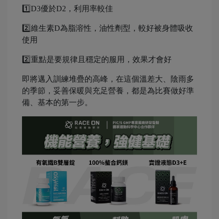
1️⃣D3優於D2，利用率較佳
2️⃣維生素D為脂溶性，油性劑型，較好被身體吸收
使用
2️⃣重點是要規律且穩定的服用，效果才會好
即將邁入訓練堆疊的高峰，在這個溫差大、陰雨多
的季節，妥善保暖與充足營養，都是為比賽做好準
備、基本的第一步。