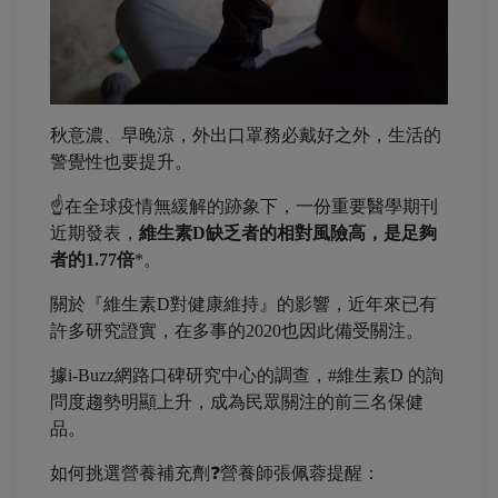
秋意濃、早晚涼，外出口罩務必戴好之外，生活的
警覺性也要提升。
☝️在全球疫情無緩解的跡象下，一份重要醫學期刊
近期發表，
維生素D缺乏者的相對風險高，是足夠
者的1.77倍
*。
關於『維生素D對健康維持』的影響，近年來已有
許多研究證實，在多事的2020也因此備受關注。
據i-Buzz網路口碑研究中心的調查，#維生素D 的詢
問度趨勢明顯上升，成為民眾關注的前三名保健
品。
如何挑選營養補充劑❓營養師張佩蓉提醒：