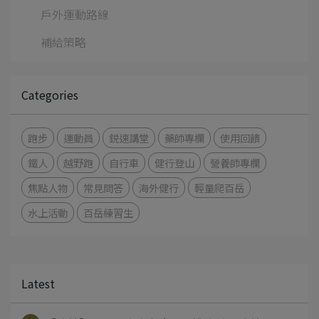
戶外運動路線
補給策略
Categories
跑步
運動員
鋭速講堂
藥師專欄
使用回饋
鐵人
越野跑
自行車
健行登山
營養師專欄
焦點人物
常見問答
海外健行
輕量爬百岳
水上活動
百岳練習生
Latest