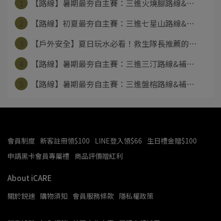
1
【路線】暑期最夯自主賽：三進火燒腳路線&⋯
2
【路線】初夏最夯自主賽：三進七星山路線&⋯
3
【戶外安全】夏日玩水必看！救生隊長推薦的⋯
4
【路線】暑期最夯自主賽：三進三汀路線&補⋯
5
【路線】暑期最夯自主賽：三進盤榕路線&補⋯
會員制度
新客註冊領$100
LINE登入領$66
生日禮金贈$100
申請黑卡會員專屬禮
商品評價贈紅利
About iCARE
關於鋭速
購物須知
會員服務條款
隱私權政策