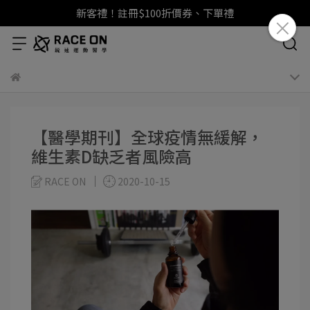
新客禮！註冊$100折價券、下單禮
【醫學期刊】全球疫情無緩解，
維生素D缺乏者風險高
RACE ON
2020-10-15