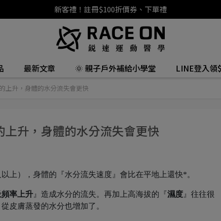
新客禮！註冊$100折價券、下單禮
品
最新文章
🌞 親子戶外補給小學堂
LINE登入領$
的上升，身體的水分流失會更快
的上升，身體的水分流失會更快
公尺以上），身體的『水分流失速度』會比在平地上還快*。
吸頻率上升
』造成水分的流失。再加上高海拔的『
濕度
』往往很
，從皮膚蒸發的水分也增加了。