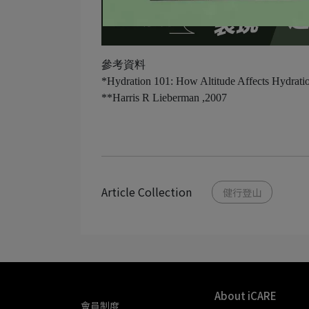
參考資料
*Hydration 101: How Altitude Affects Hydrati
**Harris R Lieberman ,2007
Article Collection
健行登山
About iCARE
會員制度