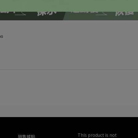
on
This product is not 
銷售據點