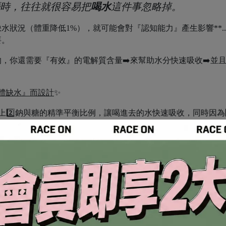
時，往往就很容易把
喝水
這件事忽略掉。
況（體重降低1%），就可能會對『認知能力』產生影響**....
要。
，你還需要『有效』的電解質含量➡️來幫助水分快速吸收➡️並
體缺水』而設計
✨
上2️⃣鈉與糖的精準平衡比例，讓喝進去的水快速吸收，同時因為3
透壓，難以被體內吸收。相較之下，電解質約為水動能電解質液
液每包鈉含量442毫克，等於15顆鹽糖。
，確保在高海拔的旅途中達到『最佳的水分補給』，才能玩得盡