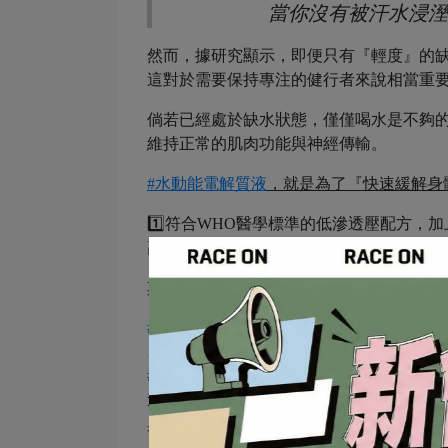
當你沒有被汗水浸溼
然而，據研究顯示，即便只有『輕度』的缺水狀
這對於需要保持專注的健行者來說相當重
倘若已經處於缺水狀態，僅僅喝水是不夠的
維持正常的肌肉功能與神經傳輸。
#
水動能電解質液
，就是為了『快速緩解身
1️⃣符合WHO醫學標準的低滲透壓配方，加
高單位電解質，促進水分滯留。
其他常見的電解質補充，如：
#
運動飲料
因為含糖較高，導致增加液體滲
1/3，熱量卻是3.2倍。
#
鹽糖
每顆鈉含量約30毫克，水動能電解質
進行任何戶外活動，安全一定是首要考量
興，一步步平順前進。