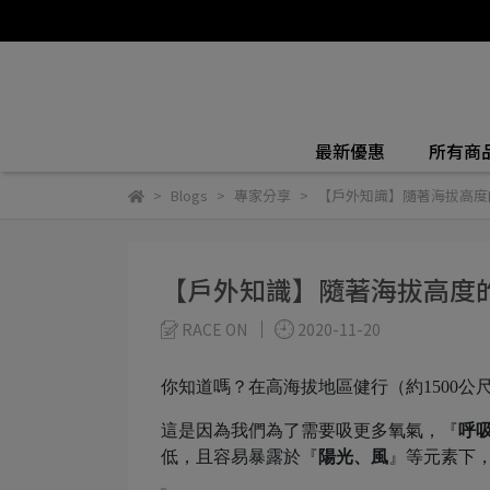
最新優惠
所有商
Blogs
專家分享
【戶外知識】隨著海拔高度
【戶外知識】隨著海拔高度
RACE ON
2020-11-20
你知道嗎？在高海拔地區健行（約1500
這是因為我們為了需要吸更多氧氣，『
呼
低，且容易暴露於『
陽光、風
』等元素下