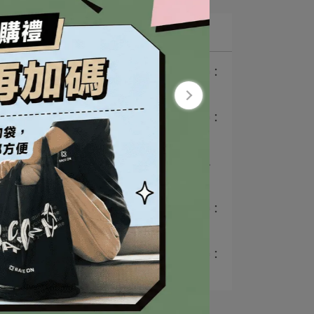
Latest
1
【路線】暑期最夯自主賽：
三進火燒腳路線&⋯
2
【路線】初夏最夯自主賽：
三進七星山路線&⋯
3
【戶外安全】夏日玩水必
看！救生隊長推薦的⋯
4
【路線】暑期最夯自主賽：
三進三汀路線&補⋯
5
【路線】暑期最夯自主賽：
三進盤榕路線&補⋯