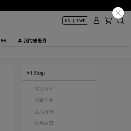
EN ｜ TWD
66
👤 我的優惠券
All Blogs
專家分享
營養知識
產品新訊
選手故事