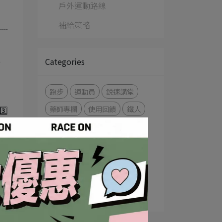
戶外運動路線
補給策略
..
且
Categories
跑步
運動員
鋭速講堂
藥師專欄
使用回饋
鐵人
️⃣
越野跑
自行車
健行登山
營養師專欄
焦點人物
常見問答
海外健行
的
輕量爬百岳
水上活動
百岳練習生