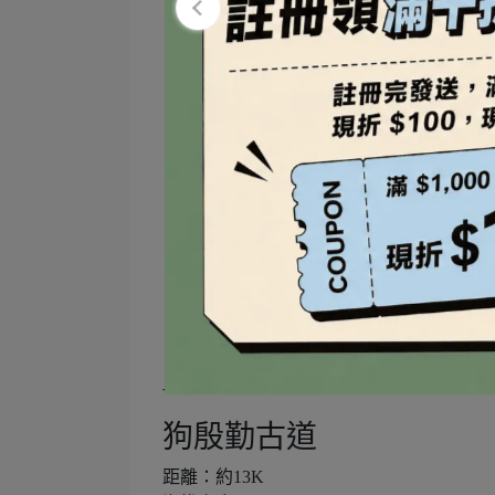
---
狗殷勤古道
距離：約13K