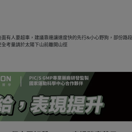
到後面有人要超車，建議靠邊讓速度快的先行&小心野狗，部份路
，安全考量請於太陽下山前離開山徑