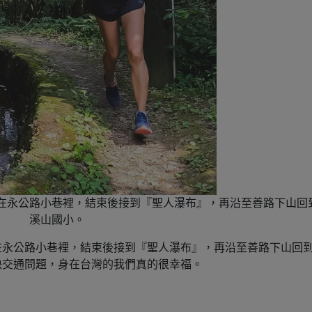
在永公路小巷裡，結束後接到『聖人瀑布』，再沿至善路下山回
溪山國小。
在永公路小巷裡，結束後接到『聖人瀑布』，再沿至善路下山回
決交通問題，身在台灣的我們真的很幸福。