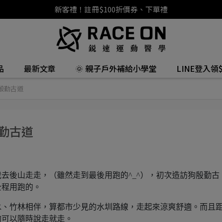
新客禮！註冊$100折價券、下單禮
品
最新文章
🌞 親子戶外補給小學堂
LINE登入領$
殷勤古道
勤古道
去後山走走，（雖然走到最後用跑的^_^），初次造訪狗殷勤古
全程用跑的。
水、竹林相伴，算都市少見的水圳路線，走起來涼爽舒適。而且
的可以隨時說走就走。