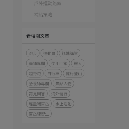
戶外運動路線
補給策略
看相關文章
跑步
運動員
鋭速講堂
藥師專欄
使用回饋
鐵人
越野跑
自行車
健行登山
營養師專欄
焦點人物
常見問答
海外健行
輕量爬百岳
水上活動
百岳練習生