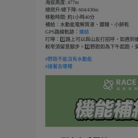
海拔高度: 477m
總爬升/總下降: 604/430m
移動時間: 約1小時40分
補給：水動能電解質液、鹽糖、小餅乾
GPS路線軌跡：
連結
叮嚀：1️⃣路上可以與山友打招呼，如遇
較窄須留意腳步。2️⃣野跑如為下午起跑
#
野跑不能沒有水動能
#
接著去哪裡