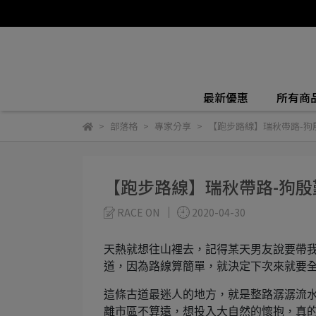
最新優惠
所有商
部落格
專家分享
【跑步路線】瑞秋帶路-狗
【跑步路線】瑞秋帶路-狗殷
RACE ON
2020-04-30
天熱就想往山裡去，記得某天男友說要帶我
道，因為路線算簡單，就決定下次來就要
這條古道最迷人的地方，就是整路潺潺流
離市區不算遠，想投入大自然的懷抱，真