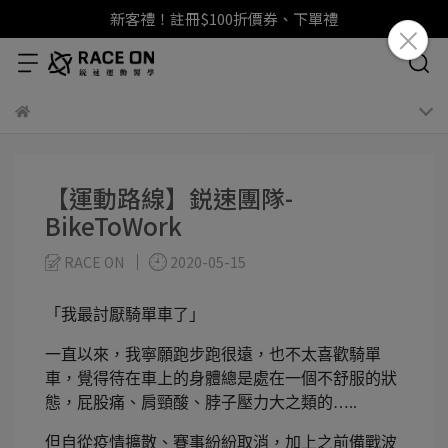
新客禮！註冊$100折價券、下單禮
【運動路線】鋭速團隊-
BikeToWork
RACE ON
2020-05-15
「我最討厭騎單車了」
一直以來，我寧願跑步跑很遠，也不太喜歡騎單
車，覺得待在車上的身體總是處在一個不舒服的狀
態，屁股痛、肩頸酸、脖子壓力大之類的…..
但自從疫情擴散、賽事紛紛取消，加上之前備戰波