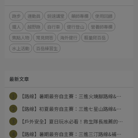
跑步
運動員
鋭速講堂
藥師專欄
使用回饋
鐵人
越野跑
自行車
健行登山
營養師專欄
焦點人物
常見問答
海外健行
輕量爬百岳
水上活動
百岳練習生
最新文章
1
【路線】暑期最夯自主賽：三進火燒腳路線&⋯
2
【路線】初夏最夯自主賽：三進七星山路線&⋯
3
【戶外安全】夏日玩水必看！救生隊長推薦的⋯
4
【路線】暑期最夯自主賽：三進三汀路線&補⋯