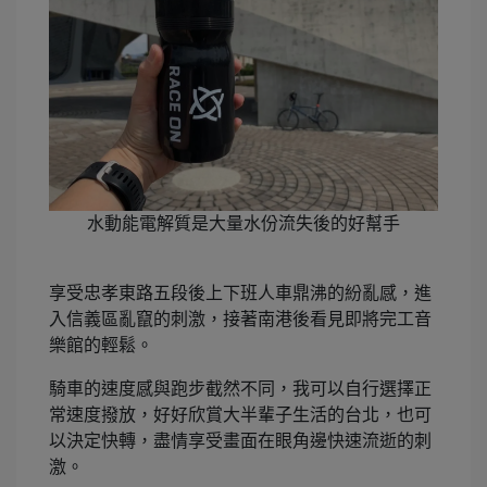
水動能電解質是大量水份流失後的好幫手
享受忠孝東路五段後上下班人車鼎沸的紛亂感，進
入信義區亂竄的刺激，接著南港後看見即將完工音
樂館的輕鬆。
騎車的速度感與跑步截然不同，我可以自行選擇正
常速度撥放，好好欣賞大半輩子生活的台北，也可
以決定快轉，盡情享受畫面在眼角邊快速流逝的刺
激。