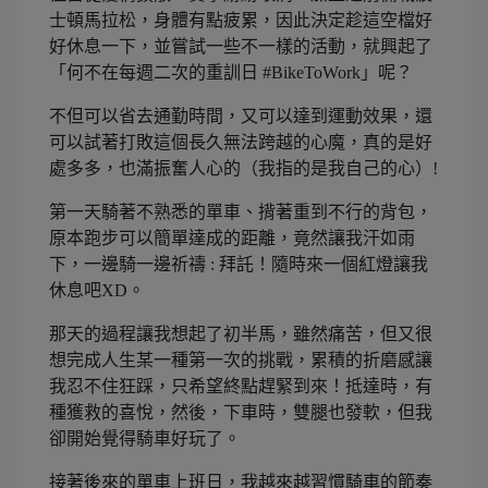
士頓馬拉松，身體有點疲累，因此決定趁這空檔好
好休息一下，並嘗試一些不一樣的活動，就興起了
「何不在每週二次的重訓日
#
BikeToWork」呢？
不但可以省去通勤時間，又可以達到運動效果，還
可以試著打敗這個長久無法跨越的心魔，真的是好
處多多，也滿振奮人心的（我指的是我自己的心）!
第一天騎著不熟悉的單車、揹著重到不行的背包，
原本跑步可以簡單達成的距離，竟然讓我汗如雨
下，一邊騎一邊祈禱 : 拜託！隨時來一個紅燈讓我
休息吧XD。
那天的過程讓我想起了初半馬，雖然痛苦，但又很
想完成人生某一種第一次的挑戰，累積的折磨感讓
我忍不住狂踩，只希望終點趕緊到來！抵達時，有
種獲救的喜悅，然後，下車時，雙腿也發軟，但我
卻開始覺得騎車好玩了。
接著後來的單車上班日，我越來越習慣騎車的節奏