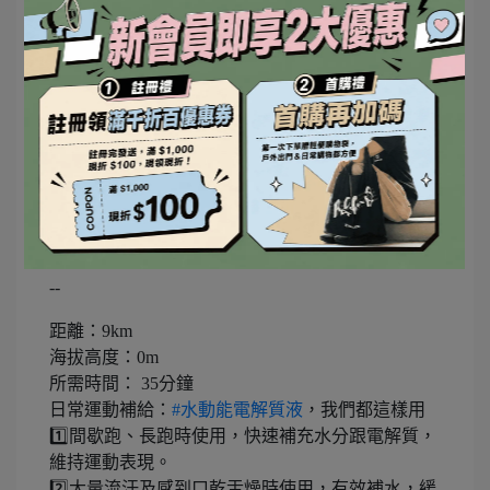
騎車的速度感與跑步截然不同，我可以自行選擇正
常速度撥放
--
距離：9km
海拔高度：0m
所需時間： 35分鐘
日常運動補給：
#
水動能電解質液
，我們都這樣用
1️⃣間歇跑、長跑時使用，快速補充水分跟電解質，
維持運動表現。
2️⃣大量流汗及感到口乾舌燥時使用，有效補水，緩