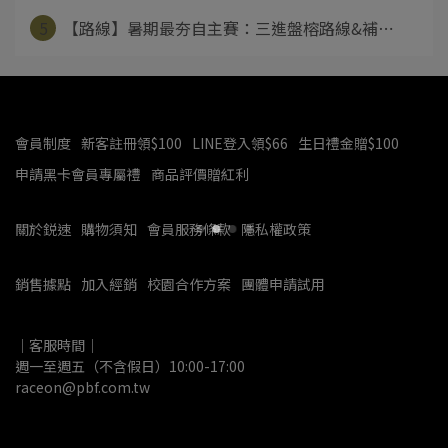
5
【路線】暑期最夯自主賽：三進盤榕路線&補⋯
會員制度
新客註冊領$100
LINE登入領$66
生日禮金贈$100
申請黑卡會員專屬禮
商品評價贈紅利
關於鋭速
購物須知
會員服務條款
隱私權政策
銷售據點
加入經銷
校園合作方案
團體申請試用
｜客服時間｜
週一至週五（不含假日）10:00-17:00
raceon@pbf.com.tw