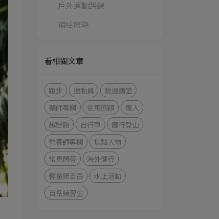
戶外運動路線
補給策略
看相關文章
跑步
運動員
鋭速講堂
藥師專欄
使用回饋
鐵人
越野跑
自行車
健行登山
營養師專欄
焦點人物
常見問答
海外健行
輕量爬百岳
水上活動
百岳練習生