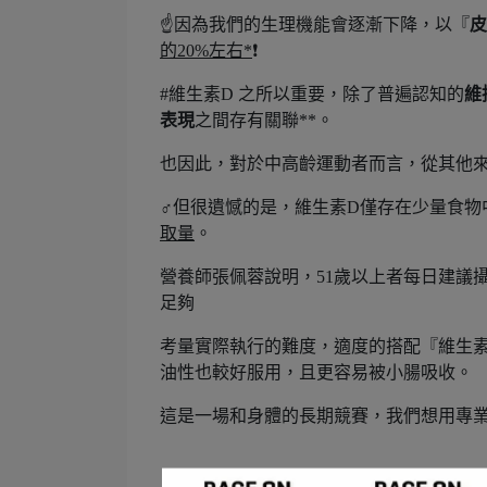
☝️因為我們的生理機能會逐漸下降，以『
皮
的20%左右*
❗️
#維生素D 之所以重要，除了普遍認知的
維
表現
之間存有關聯**。
也因此，對於中高齡運動者而言，從其他
‍♂️但很遺憾的是，維生素D僅存在少量食
取量
。
營養師張佩蓉說明，51歲以上者每日建議攝取
足夠
考量實際執行的難度，適度的搭配『維生素D
油性也較好服用，且更容易被小腸吸收。
這是一場和身體的長期競賽，我們想用專