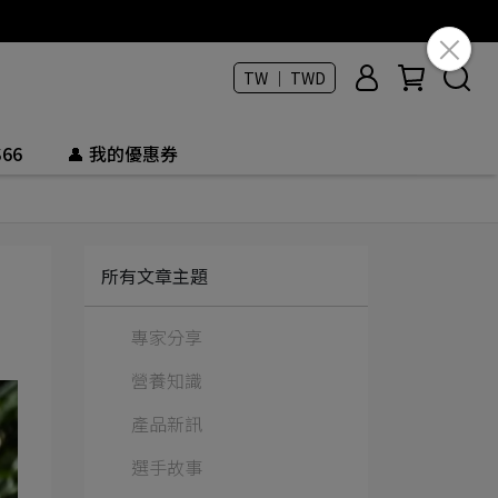
TW ｜ TWD
66
👤 我的優惠券
所有文章主題
專家分享
營養知識
產品新訊
選手故事