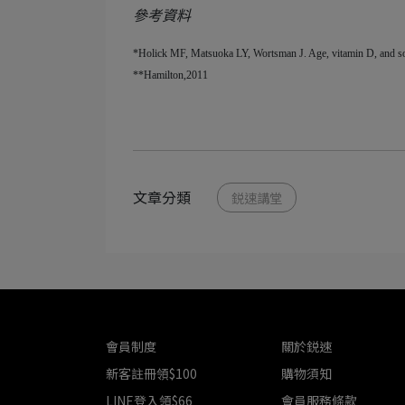
參考資料
*Holick MF, Matsuoka LY, Wortsman J. Age, vitamin D, and sol
**Hamilton,2011
文章分類
鋭速講堂
會員制度
關於鋭速
新客註冊領$100
購物須知
LINE登入領$66
會員服務條款