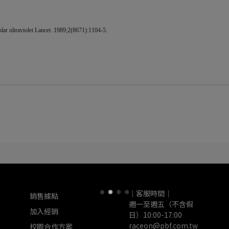
ar ultraviolet Lancet. 1989;2(8671):1104-5.
｜客服時間｜
銷售據點
週一至週五（不含假
加入經銷
日）10:00-17:00
raceon@pbf.com.tw
校園合作方案