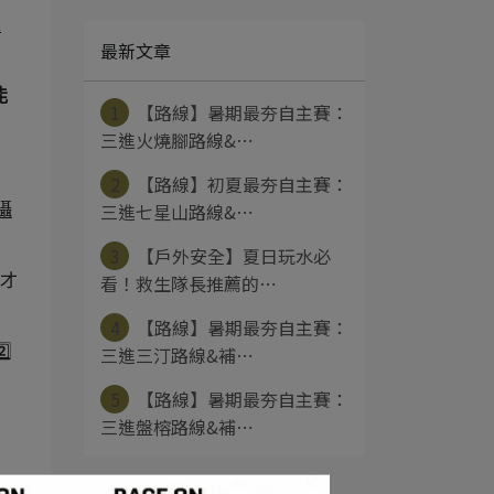
歲
最新文章
能
1
【路線】暑期最夯自主賽：
三進火燒腳路線&⋯
2
【路線】初夏最夯自主賽：
三進七星山路線&⋯
攝
3
【戶外安全】夏日玩水必
看！救生隊長推薦的⋯
升才
4
【路線】暑期最夯自主賽：
⃣
三進三汀路線&補⋯
5
【路線】暑期最夯自主賽：
三進盤榕路線&補⋯