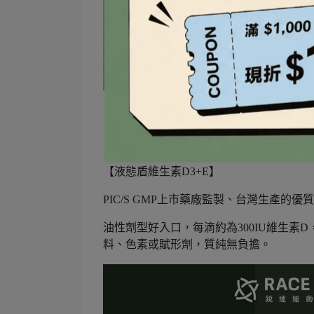
【液態盾維生素D3+E】
PIC/S GMP上市藥廠監製、台灣生產的優
油性劑型好入口，每滴約為300IU維生素
料、色素或賦形劑，質純無負擔。