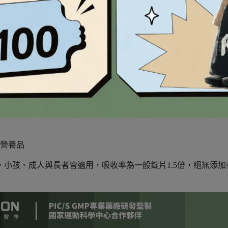
液態盾維生素D3+E
國際期刊發表液態D3
質營養品
D，小孩、成人與長者皆適用，吸收率為一般錠片1.5倍，絕無添加