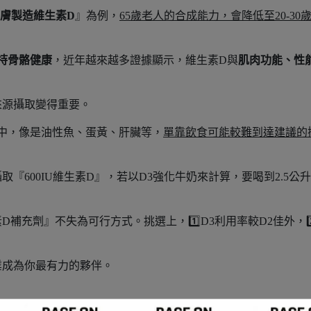
膚製造維生素D
』為例，
65歲老人的合成能力，會降低至20-30
持骨骼健康
，近年越來越多證據顯示，維生素D與
肌肉功能、性
來源攝取變得重要。
物中，像是油性魚、蛋黃、肝臟等，
單靠飲食可能較難到達建議的
『600IU維生素D』，若以D3強化牛奶來計算，要喝到2.5公
補充劑』不失為可行方式。挑選上，1️⃣D3利用率較D2佳外，2️
業成為你最有力的夥伴。