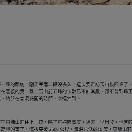
座一座的踏訪，剛走完南二段沒多久，這次要走訪玉山後四峰了
住在嘉義的我，登上玉山前五峰的次數已不計其數，卻不曾到過
屋，終於在春暖花開的時節，幸運抽到。
前在東埔山莊住上一夜，除了可適應高度，隔天一早出發，也有
興的事了，海拔突破 2500 公尺，氣溫已低於10 度，東埔山