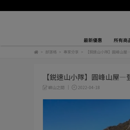
最新優惠
所有商
部落格
專家分享
【鋭速山小隊】圓峰山屋
【鋭速山小隊】圓峰山屋—
嶼山之間
2022-04-18