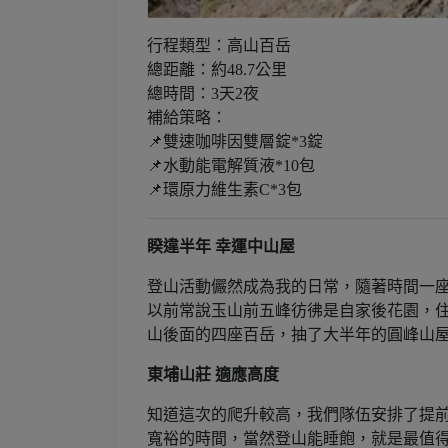
行程類型：高山百岳
總距離：約48.7公里
總時間：3天2夜
補給策略：
📌雙速咖啡因雙層錠*3錠
📌水動能電解質液*10包
📌環原力維生素C*3包
睽違半年 幸運中山屋
登山活動儼然成為我的日常，隨著時間一
以前常說玉山前五峰彷彿是自家後花園，
山後面的四座百岳，抽了大半年的圓峰山
東埔山莊 適應高度
知道這次的爬升較高，我們隊伍安排了提
寬裕的時間，當然登山能睡飽，就是最值得高