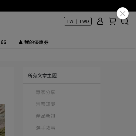
TW ｜ TWD
66
👤 我的優惠券
所有文章主題
專家分享
營養知識
產品新訊
選手故事