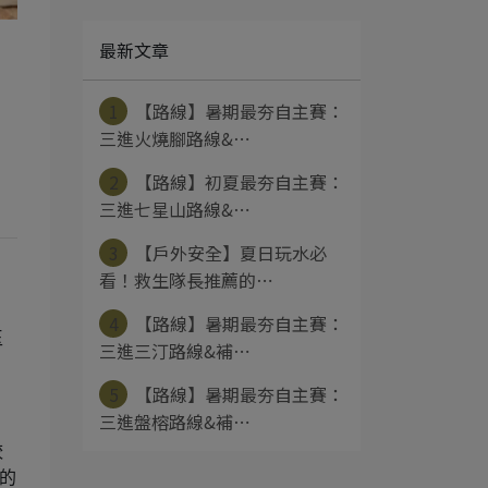
最新文章
1
【路線】暑期最夯自主賽：
三進火燒腳路線&⋯
2
【路線】初夏最夯自主賽：
三進七星山路線&⋯
3
【戶外安全】夏日玩水必
看！救生隊長推薦的⋯
，
4
【路線】暑期最夯自主賽：
玉
三進三汀路線&補⋯
5
【路線】暑期最夯自主賽：
三進盤榕路線&補⋯
較
莊的