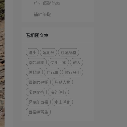
戶外運動路線
補給策略
看相關文章
跑步
運動員
鋭速講堂
藥師專欄
使用回饋
鐵人
越野跑
自行車
健行登山
營養師專欄
焦點人物
常見問答
海外健行
輕量爬百岳
水上活動
百岳練習生