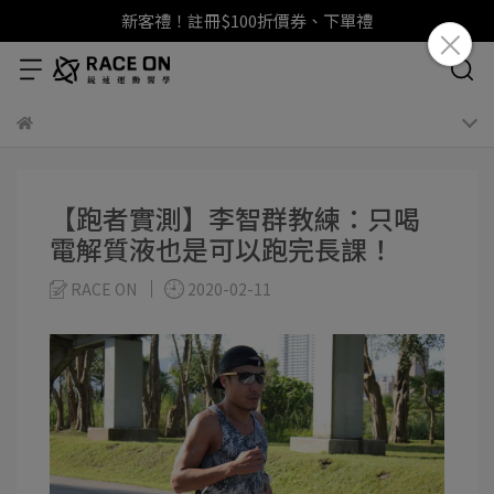
新客禮！註冊$100折價券、下單禮
【跑者實測】李智群教練：只喝
電解質液也是可以跑完長課！
RACE ON
2020-02-11