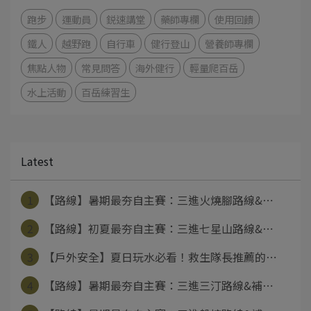
跑步
運動員
鋭速講堂
藥師專欄
使用回饋
鐵人
越野跑
自行車
健行登山
營養師專欄
焦點人物
常見問答
海外健行
輕量爬百岳
水上活動
百岳練習生
Latest
1
【路線】暑期最夯自主賽：三進火燒腳路線&⋯
2
【路線】初夏最夯自主賽：三進七星山路線&⋯
3
【戶外安全】夏日玩水必看！救生隊長推薦的⋯
4
【路線】暑期最夯自主賽：三進三汀路線&補⋯