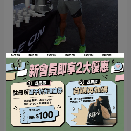
智群教練在福和橋下參與RACE ON的試飲活動。
實證127%保水電解質*
☝️有效為身體補充水分與電解質，是續航力的根基
＊
水動能電解質液Sport Hydro
，臨床實證能提升身
體保水率120%
⚠️
叮嚀：運動期間的
#
糖份補充
建議量大約是每小
時糖量30~60g，水動能電解質液的設計是『為身體