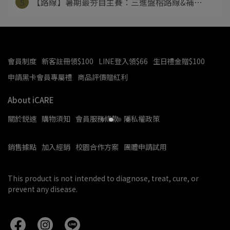
5
【路線】暑期最夯自主賽：三進盤榕路線&補⋯
會員制度
新客註冊領$100
LINE登入領$66
生日禮金贈$100
申請黑卡會員專屬禮
商品評價贈紅利
About iCARE
關於鋭速
購物須知
會員服務條款
隱私權政策
銷售據點
加入經銷
校園合作方案
團體申請試用
This product is not intended to diagnose, treat, cure, or 
prevent any disease.