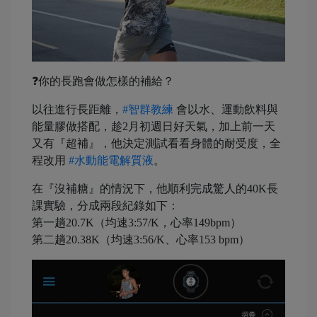
❓你的長跑會做怎樣的補給？
以往進行長距離，
#
智群教練
會以水、運動飲料與
能量膠做搭配，趁2月初週日好天氣，加上前一天
又有『超補』，他決定測試看看身體的耐受度，全
程改用
#
水動能電解質液
。
在『沒補糖』的情況下，他順利完成驚人的40K長
課實驗，分成兩段紀錄如下：
第一趟20.7K（均速3:57/K，心率149bpm）
第二趟20.38K（均速3:56/K、心率153 bpm）